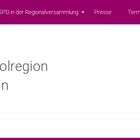
SPD in der Regionalversammlung
Presse
Term
olregion
in