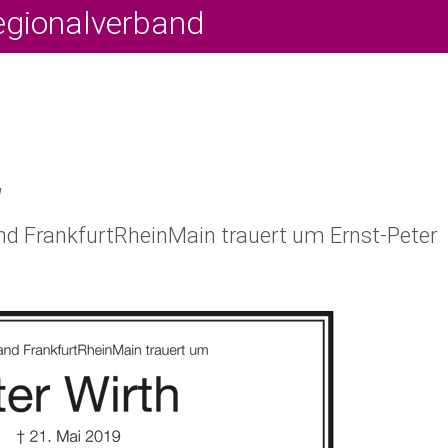
egionalverband
d
nd FrankfurtRheinMain trauert um Ernst-Peter