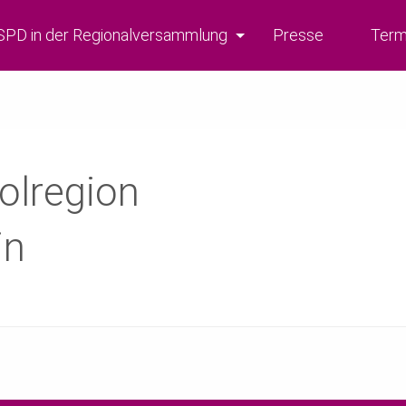
SPD in der Regionalversammlung
Presse
Term
olregion
in