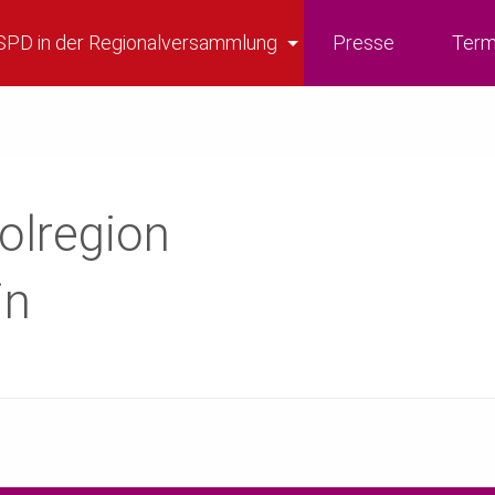
SPD in der Regionalversammlung
Presse
Term
olregion
in